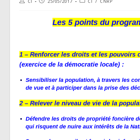
Post
Post
Post
CI
25/05/2017
CI
/
CNRP
author:
published:
category:
Les 5 points du progra
1 – Renforcer les droits et les pouvoir
(exercice de la démocratie locale) :
Sensibiliser la population, à travers les c
de vue et à participer dans la prise des 
2 – Relever le niveau de vie de la popula
Défendre les droits de propriété foncière 
qui risquent de nuire aux intérêts de la Nat