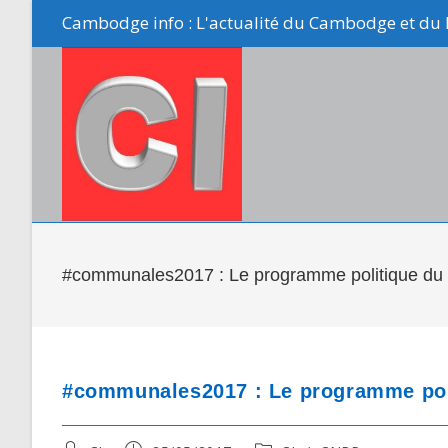
Skip
Cambodge info : L'actualité du Cambodge et du 
to
content
#communales2017 : Le programme politique du
#communales2017 : Le programme pol