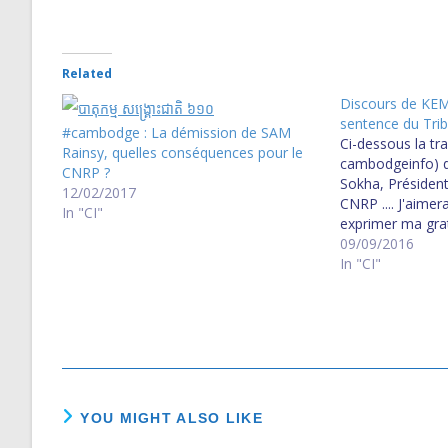
Related
Discours de KEM
sentence du Tri
#cambodge : La démission de SAM
Ci-dessous la tr
Rainsy, quelles conséquences pour le
cambodgeinfo) 
CNRP ?
Sokha, Président
12/02/2017
CNRP .... J'aim
In "CI"
exprimer ma grat
population aussi 
09/09/2016
l'extérieur du 
In "CI"
soutien à mon é
vis-à-vis des mil
abnégation et…
YOU MIGHT ALSO LIKE