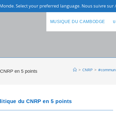
Monde. Select your preferred language. Nous suivre sur
MUSIQUE DU CAMBODGE
ប
>
CNRP
>
#communal
 CNRP en 5 points
itique du CNRP en 5 points