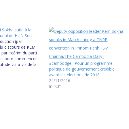
 Sokha suite à la
bunal de HUN Sen
aduction (par
du discours de KEM
 par intérim du parti
erais pour commencer
#cambodge : Pour un programme
itude vis-à-vis de la
politique de gouvernement crédible
bien à l'intérieur qu'à
avant les élections de 2018
Cambodge pour son
24/11/2016
gard et spécialement
In "CI"
itants pour leur