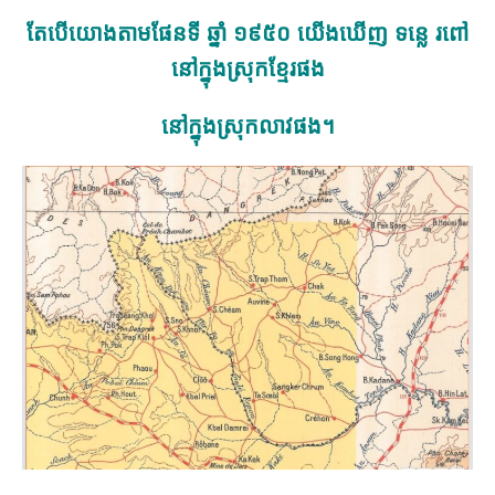
តែបើយោងតាមផែនទី ឆ្នាំ ១៩៥០ យើងឃើញ ទន្លេ រពៅ
នៅក្នុងស្រុកខ្មែរផង
នៅក្នុងស្រុកលាវផង
។