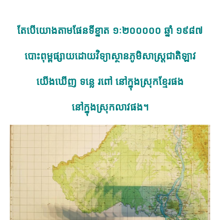
តែបើយោងតាមផែនទី
ខ្នាត ១ៈ២០០០០០
ឆ្នាំ ១៩៨៧
បោះពុម្ពផ្សាយដោយវិទ្យាស្ថានភូមិសាស្ត្រ
ជាតិ
ឡាវ
យើងឃើញ ទន្លេ រពៅ នៅក្នុងស្រុកខ្មែរផង
នៅក្នុងស្រុកលាវផង
។