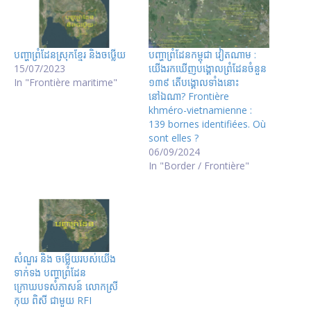
បញ្ហាព្រំដែនស្រុកខ្មែរ និងចឞ្លើយ
បញ្ហាព្រំដែនកម្ពុជា វៀតណាម :
15/07/2023
យើងរកឃើញបង្គោលព្រំដែនចំនួន
In "Frontière maritime"
១៣៩ តើបង្គោលទាំងនោះ
នៅឯណា? Frontière
khméro-vietnamienne :
139 bornes identifiées. Où
sont elles ?
06/09/2024
In "Border / Frontière"
សំណួរ និង ចម្លើយរបស់យើង
ទាក់ទង បញ្ហាព្រំដែន
ក្រោឃបទសំភាសន៍ លោកស្រី
កុយ ពិសី ជាមួយ RFI