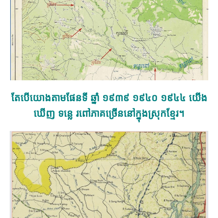
តែបើយោងតាមផែនទី ឆ្នាំ ១៩៣៩ ១៩៤០ ១៩៤៤ យើង
ឃើញ ទន្លេ រពៅ
ភាគ
ច្រើននៅក្នុងស្រុកខ្មែរ។