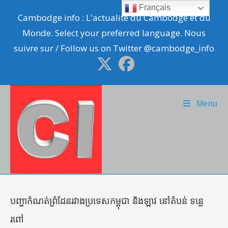
Skip
Français
Cambodge info : L'actualité du Cambodge et du
to
Monde. Select your preferred language. Nous
content
suivre sur / Follow us on Twitter @cambodge_info
Menu
បញ្ហាកំណត់ព្រំដែនរវាងប្រទេសកម្ពុជា និងឡាវ នៅតំបន់ ទន្លេ
រពៅ