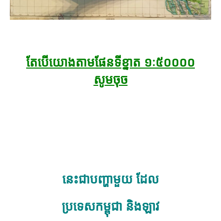
តែបើយោងតាមផែនទីខ្នាត ១ៈ៥០០០០
សូមចុច
នេះជា
បញ្ហាមួយ ដែល
ប្រទេសកម្ពុជា និងឡាវ