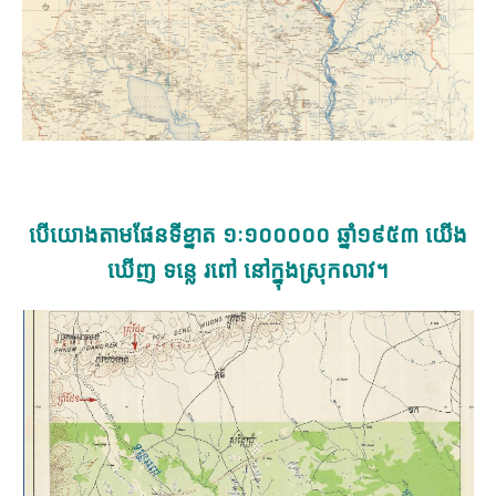
បើយោងតាមផែនទីខ្នាត ១ៈ១០០០០០ ឆ្នាំ១៩៥៣ យើង
ឃើញ ទន្លេ រពៅ នៅក្នុងស្រុកលាវ។