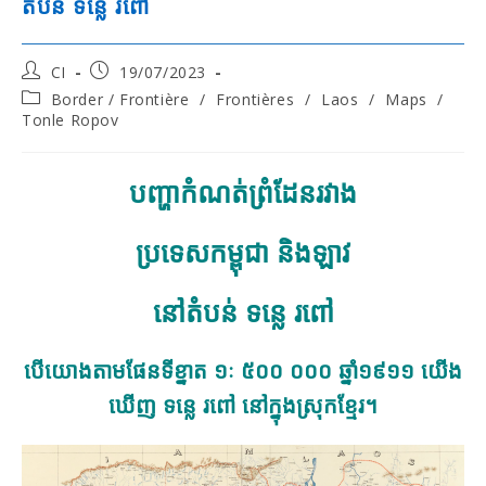
តំបន់ ទន្លេ រពៅ
Post
Post
CI
19/07/2023
author:
published:
Post
Border / Frontière
/
Frontières
/
Laos
/
Maps
/
category:
Tonle Ropov
បញ្ហាកំណត់ព្រំដែនរវាង
ប្រទេសកម្ពុជា និងឡាវ
នៅតំបន់ ទន្លេ រពៅ
បើយោងតាមផែនទីខ្នាត ១ៈ ៥០០ ០០០ ឆ្នាំ១៩១១ យើង
ឃើញ ទន្លេ រពៅ នៅក្នុង
ស្រុកខ្មែរ
។