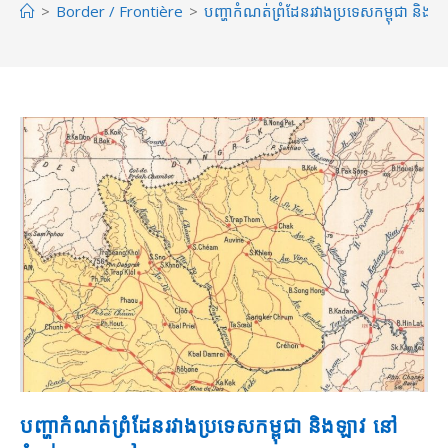
>
Border / Frontière
>
បញ្ហាកំណត់ព្រំដែនរវាងប្រទេសកម្ពុជា និងឡា
បញ្ហាកំណត់ព្រំដែនរវាងប្រទេសកម្ពុជា និងឡាវ នៅ