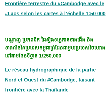
Frontière terrestre du #Cambodge avec le
#Laos selon les cartes à l’échelle 1:50 000
បណ្តាញ ប្រភពទឹក ដៃស្ទឹងទន្លេ
ភាគខាងជើង និង
ខាងលិចនៃប្រទេសកម្ពុជា
ព្រំដែនជាមួយប្រទេសថៃ
យោង
ទៅតាមផែនទីខ្នាត 1/250,000
Le réseau hydrographique de la partie
Nord et Ouest du #Cambodge, faisant
frontière avec la Thaïlande