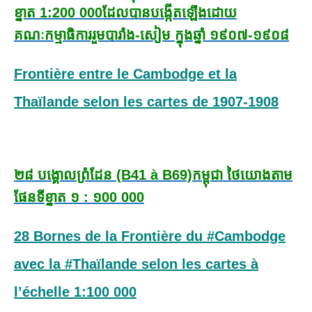
ខ្នាត 1:200 000
ដែលបានបង្កើតឡើង
ដោយ
គណៈកម្មាធិការរួម
បារាំង-សៀម ក្នុងឆ្នាំ ១៩០៧-
១៩០៨
Frontière entre le Cambodge et la
Thaïlande selon les cartes de 1907-1908
២៨ បង្គោលព្រំដែន (B41 à B69)
កម្ពុជា ថៃ
យោងតាម
ផែនទីខ្នាត ១ : ១00 000
28 Bornes de la Frontière du #Cambodge
avec la #Thaïlande selon les cartes à
l’échelle 1:100 000