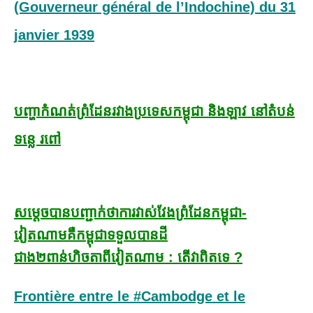
(Gouverneur général de l’Indochine) du 31
janvier 1939
បញ្ហាកំណត់ព្រំដែនរវាងប្រទេសកម្ពុជា និងឡាវ នៅតំបន់
ទន្លេ រពៅ
សម្ដេចបានបញ្ជាក់ថាការវាស់វែងព្រំដែនកម្ពុជា-
វៀតណាមគឺកម្ពុជាទទួលបានដី
ជាង២ពាន់ហិចតាពីវៀតណាម : តើវាពិតទេ ?
Frontière entre le #Cambodge et le