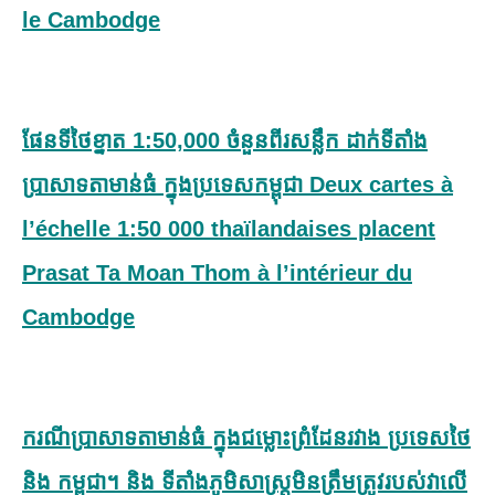
le Cambodge
ផែនទីថៃខ្នាត 1:50,000 ចំនួនពីរសន្លឹក ដាក់ទីតាំង
ប្រាសាទតាមាន់ធំ ក្នុងប្រទេសកម្ពុជា Deux cartes à
l’échelle 1:50 000 thaïlandaises placent
Prasat Ta Moan Thom à l’intérieur du
Cambodge
ករណីប្រាសាទតាមាន់ធំ ក្នុងជម្លោះព្រំដែនរវាង ប្រទេសថៃ
និង កម្ពុជា។ និង ទីតាំងភូមិសាស្ត្រមិនត្រឹមត្រូវរបស់វាលើ