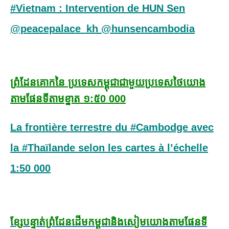
#Vietnam : Intervention de HUN Sen
@peacepalace_kh @hunsencambodia
ព្រំដែនគោកនៃ ប្រទេសកម្ពុជាជាមួយប្រទេសថៃយោង
តាមផែនទីតាមខ្នាត ១:៥0 000
La frontière terrestre du #Cambodge avec
la #Thaïlande selon les cartes à l’échelle
1:50 000
ខ្សែ
បន្ទាត់ព្រំដែន
ដើម
កម្ពុជា
និងសៀម
យោងតាមផែនទី