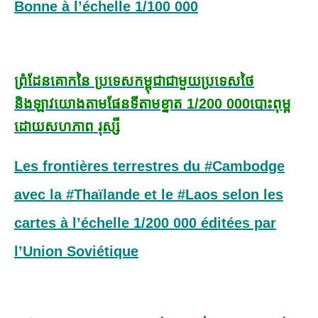
Bonne à l’échelle 1/100 000
ព្រំដែនគោកនៃ ប្រទេសកម្ពុជា
ជាមួយប្រទេសថៃ
និងឡាវ
យោងតាមផែនទី
តាមខ្នាត 1/200 000
បោះពុម្ព
ដោយសហភាព រុស្សី
Les frontières terrestres du #Cambodge
avec la #Thaïlande et le #Laos selon les
cartes à l’échelle 1/200 000 éditées par
l’Union Soviétique