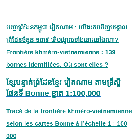
បញ្ហាព្រំដែនកម្ពុជា វៀតណាម : យើងរកឃើញបង្គោល
ព្រំដែនចំនួន ១៣៩ តើបង្គោលទាំងនោះនៅឯណា?
Frontière khméro-vietnamienne : 139
bornes identifiées. Où sont elles ?
ខ្សែបន្ទាត់ព្រំដែនខ្មែរ-វៀតណាម តាមទ្រឹស្តី
ផែនទី Bonne ខ្នាត 1:100,000
Tracé de la frontière khméro-vietnamienne
selon les cartes Bonne à l’échelle 1 : 100
000