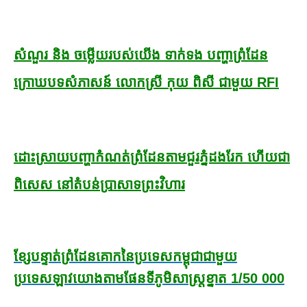
សំណួរ និង ចម្លើយរបស់យើង ទាក់ទង បញ្ហាព្រំដែន
ក្រោឃបទសំភាសន៍ លោកស្រី កុយ ពិសី ជាមួយ RFI
ដោះស្រាយបញ្ហាកំណត់ព្រំដែនតាមជួរភ្នំដងរែក ហើយជា
ពិសេស នៅតំបន់ប្រាសាទព្រះវិហារ
ខ្សែបន្ទាត់ព្រំដែន
គោកនៃ
ប្រទេសកម្ពុជាជាមួយ
ប្រទេសឡាវ
យោងតាមផែនទី
ភូមិសាស្ត្រ
ខ្នាត 1/50 000