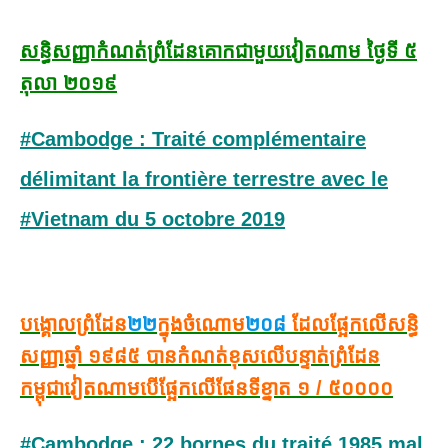
សន្ធិសញ្ញាកំណត់ព្រំដែនគោកជាមួយវៀតណាម ថ្ងៃទី ៥
តុលា ២០១៩
#Cambodge : Traité complémentaire
délimitant la frontière terrestre avec le
#Vietnam du 5 octobre 2019
បង្គោលព្រំដែន
២២
ក្នុងចំណោម
២០៨
ដែលផ្អែកលើសន្ធិ
សញ្ញាឆ្នាំ ១៩៨៥ បានកំណត់ខុសលើបន្ទាត់ព្រំដែន
កម្ពុជាវៀតណាមបើផ្អែកលើផែនទីខ្នាត ១ / ៥០០០០
#Cambodge : 22 bornes du traité 1985 mal