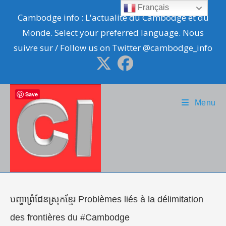
Skip
Français
Cambodge info : L'actualité du Cambodge et du
to
Monde. Select your preferred language. Nous
content
suivre sur / Follow us on Twitter @cambodge_info
Save
Menu
បញ្ហាព្រំដែនស្រុកខ្មែរ Problèmes liés à la délimitation
des frontières du #Cambodge