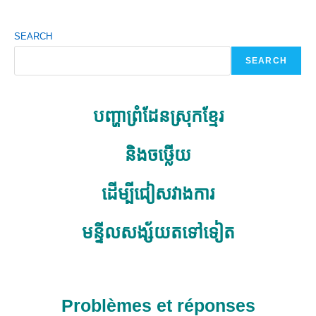
SEARCH
SEARCH
បញ្ហាព្រំដែនស្រុកខ្មែរ
និងចឞ្លើយ
ដើម្បីជៀសវាងការ
មន្ទីលសង្ស័យតទៅទៀត
Problèmes et réponses