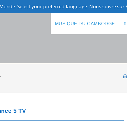
Monde. Select your preferred language. Nous suivre sur
MUSIQUE DU CAMBODGE
ប
V
ance 5 TV