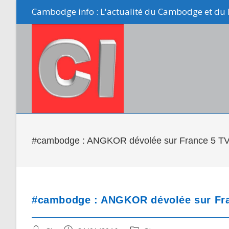
Skip
Cambodge info : L'actualité du Cambodge et du 
to
content
#cambodge : ANGKOR dévolée sur France 5 T
#cambodge : ANGKOR dévolée sur Fr