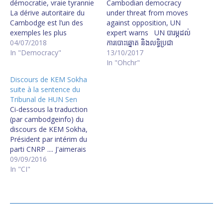
démocratie, vraie tyrannie
Cambodian democracy
La dérive autoritaire du
under threat from moves
Cambodge est l’un des
against opposition, UN
exemples les plus
expert warns UN បារម្ភ​ដល់​
frappants, sinon le plus
04/07/2018
ការ​បោះឆ្នោត​ ​និង​លទ្ធិ​ប្រជា
frappant, de l’évolution de
In "Democracy"
ធិបតេយ្យ​នៅ​កម្ពុជា
13/10/2017
la majorité des pays de
In "Ohchr"
l’Asie du Sud-Est vers
Discours de KEM Sokha
l’« illibéralisme ». Depuis
suite à la sentence du
longtemps, on savait que
Tribunal de HUN Sen
le royaume cambodgien
Ci-dessous la traduction
n’était qu’une démocratie
(par cambodgeinfo) du
de façade. Un régime…
discours de KEM Sokha,
Président par intérim du
parti CNRP .... J'aimerais
pour commencer exprimer
09/09/2016
ma gratitude vis-à-vis de la
In "CI"
population aussi bien à
l'intérieur qu'à l'extérieur
du Cambodge pour son
soutien à mon égard et
spécialement vis-à-vis des