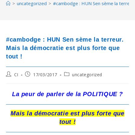
>
uncategorized
>
#cambodge : HUN Sen sème la terreur. M
#cambodge : HUN Sen sème la terreur.
Mais la démocratie est plus forte que
tout !
Post
Post
Post
CI
17/03/2017
uncategorized
author:
published:
category:
La peur de parler de la POLITIQUE ?
Mais la démocratie est plus forte que
tout !