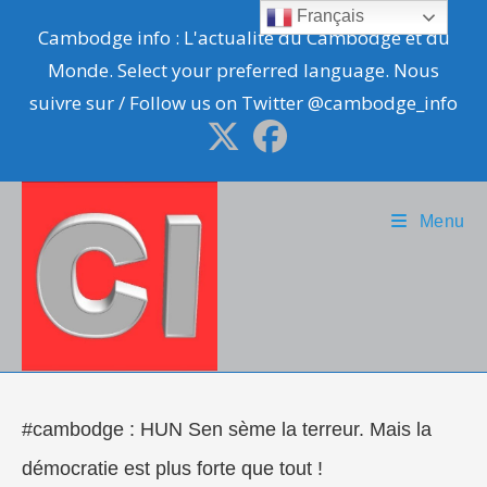
Skip
Français
Cambodge info : L'actualité du Cambodge et du
to
Monde. Select your preferred language. Nous
content
suivre sur / Follow us on Twitter @cambodge_info
Menu
#cambodge : HUN Sen sème la terreur. Mais la
démocratie est plus forte que tout !