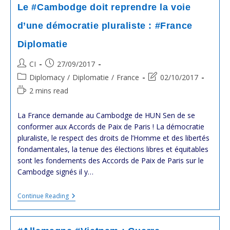
Un
Le #Cambodge doit reprendre la voie
Luxe
D’une
d’une démocratie pluraliste : #France
Politique
Extérieure
Diplomatie
Inaccessible
?
Post
Post
CI
27/09/2017
author:
published:
Post
Post
Diplomacy
/
Diplomatie
/
France
02/10/2017
category:
last
Reading
2 mins read
modified:
time:
La France demande au Cambodge de HUN Sen de se
conformer aux Accords de Paix de Paris ! La démocratie
pluraliste, le respect des droits de l’Homme et des libertés
fondamentales, la tenue des élections libres et équitables
sont les fondements des Accords de Paix de Paris sur le
Cambodge signés il y…
Le
Continue Reading
#Cambodge
Doit
Reprendre
La