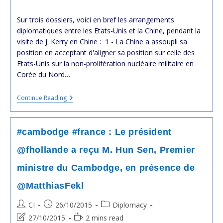
last
time:
modified:
Sur trois dossiers, voici en bref les arrangements
diplomatiques entre les Etats-Unis et la Chine, pendant la
visite de J. Kerry en Chine : 1 - La Chine a assoupli sa
position en acceptant d'aligner sa position sur celle des
Etats-Unis sur la non-prolifération nucléaire militaire en
Corée du Nord…
#diplomatie
Continue Reading
#chine
#usa
:
J.
#cambodge #france : Le président
Kerry
En
@fhollande a reçu M. Hun Sen, Premier
#Chine
ministre du Cambodge, en présence de
@MatthiasFekl
Post
Post
Post
CI
26/10/2015
Diplomacy
author:
published:
category:
Post
Reading
27/10/2015
2 mins read