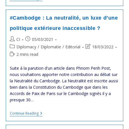
:
Plaidoyer
Pour
Une
#Cambodge : La neutralité, un luxe d’une
Politique
Étrangère
politique extérieure inaccessible ?
Audacieuse
Post
Post
CI
05/03/2021
author:
published:
Post
Post
Diplomacy
/
Diplomatie
/
Editorial
18/03/2022
category:
last
Reading
2 mins read
modified:
time:
Suite à la parution d'un article dans Phnom Penh Post,
nous souhaitons apporter notre contribution au débat sur
la Neutralité du Cambodge. La Neutralité est inscrite aussi
bien dans la Constitution du Cambodge que dans les
Accords de Paix de Paris sur le Cambodge signés il y a
presque 30…
#Cambodge
Continue Reading
:
La
Neutralité,