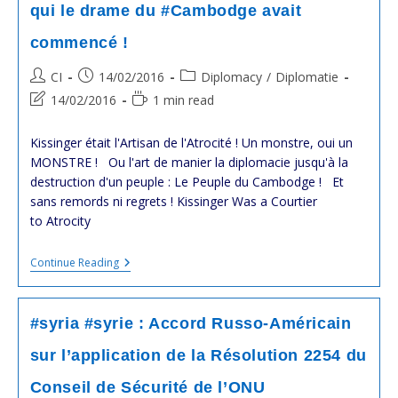
qui le drame du #Cambodge avait
commencé !
Post
Post
Post
CI
14/02/2016
Diplomacy
/
Diplomatie
author:
published:
category:
Post
Reading
14/02/2016
1 min read
last
time:
modified:
Kissinger était l'Artisan de l'Atrocité ! Un monstre, oui un
MONSTRE ! Ou l'art de manier la diplomacie jusqu'à la
destruction d'un peuple : Le Peuple du Cambodge ! Et
sans remords ni regrets ! Kissinger Was a Courtier
to Atrocity
#cambodge
Continue Reading
#usa
:
Kissinger,
Celui
#syria #syrie : Accord Russo-Américain
Par
Qui
sur l’application de la Résolution 2254 du
Le
Drame
Conseil de Sécurité de l’ONU
Du