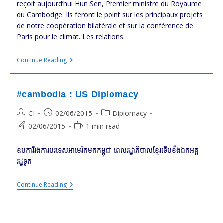
Présence
reçoit aujourd’hui Hun Sen, Premier ministre du Royaume
De
du Cambodge. Ils feront le point sur les principaux projets
@MatthiasFekl
de notre coopération bilatérale et sur la conférence de
Paris pour le climat. Les relations…
#cambodge
Continue Reading
:
Entretien
De
Laurent
#cambodia : US Diplomacy
Fabius
Avec
Post
Post
Post
CI
02/06/2015
Diplomacy
HUN
author:
published:
category:
Sen
Post
Reading
02/06/2015
1 min read
last
time:
modified:
ឧបការី​​រង​​ការ​បរទេស​​អាមេរិក​​មក​​កម្ពុជា​ ពេល​​រដ្ឋាភិបាល​​ខ្មែរ​​ទើប​​ខឹង​​ឯក​អគ្គ
រដ្ឋទូត​
#cambodia
Continue Reading
:
US
Diplomacy