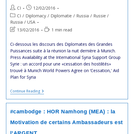
#Cambodge
Avait
Post
Post
CI
12/02/2016
Commencé
author:
published:
Post
CI
/
Diplomacy
/
Diplomatie
/
Russia
/
Russie /
!
category:
Russia
/
USA
Post
Reading
13/02/2016
1 min read
last
time:
modified:
Ci-dessous les discours des Diplomates des Grandes
Puissances suite à la réunion la nuit dernière à Munich.
Press Availability at the International Syria Support Group
Syrie : un accord pour une «cessation des hostilités»
trouvé à Munich World Powers Agree on ‘Cessation,' Aid
Plan for Syria
#syria
Continue Reading
#syrie
:
Accord
Russo-
#cambodge : HOR Namhong (MEA) : la
Américain
Sur
Motivation de certains Ambassadeurs est
L’application
De
l’ARGENT