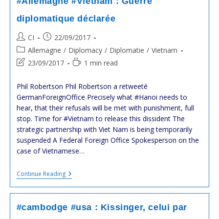
#Allemagne #Vietnam : Guerre
Voie
D’une
diplomatique déclarée
Démocratie
Pluraliste
Post
Post
CI
22/09/2017
:
#France
author:
published:
Post
Allemagne
/
Diplomacy
/
Diplomatie
/
Vietnam
Diplomatie
category:
Post
Reading
23/09/2017
1 min read
last
time:
modified:
Phil Robertson‏ Phil Robertson a retweeté
GermanForeignOffice Precisely what #Hanoi needs to
hear, that their refusals will be met with punishment, full
stop. Time for #Vietnam to release this dissident The
strategic partnership with Viet Nam is being temporarily
suspended A Federal Foreign Office Spokesperson on the
case of Vietnamese…
#Allemagne
Continue Reading
#Vietnam
:
Guerre
Diplomatique
#cambodge #usa : Kissinger, celui par
Déclarée