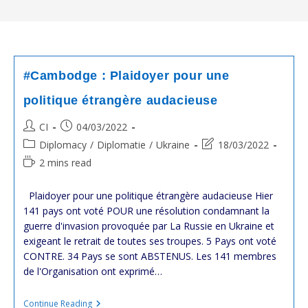
#Cambodge : Plaidoyer pour une
politique étrangère audacieuse
Post
Post
CI
04/03/2022
author:
published:
Post
Post
Diplomacy
/
Diplomatie
/
Ukraine
18/03/2022
category:
last
Reading
2 mins read
modified:
time:
Plaidoyer pour une politique étrangère audacieuse Hier
141 pays ont voté POUR une résolution condamnant la
guerre d'invasion provoquée par La Russie en Ukraine et
exigeant le retrait de toutes ses troupes. 5 Pays ont voté
CONTRE. 34 Pays se sont ABSTENUS. Les 141 membres
de l'Organisation ont exprimé…
#Cambodge
Continue Reading