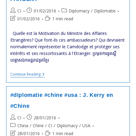
La
Résolution
2254
Post
Post
Post
CI
01/02/2016
Diplomacy
/
Diplomatie
Du
author:
published:
category:
Post
Reading
01/02/2016
1 min read
Conseil
De
last
time:
Sécurité
modified:
Quelle est la Motivation du Ministre des Affaires
De
L’ONU
Etrangères? Que font-ils ces ambassadeurs? Qui devraient
normalement représenter le Camdodge et protéger ses
intérêts et ses ressortissants à l'Etranger. ប្រមុខ​ការទូត​ស្តី
បន្ទោស​ឯកអគ្គរាជទូត​ខ្មែរ
#cambodge
Continue Reading
:
HOR
Namhong
(MEA)
#diplomatie #chine #usa : J. Kerry en
:
La
#Chine
Motivation
De
Post
Post
CI
28/01/2016
Certains
Ambassadeurs
author:
published:
Post
China
/
Chine
/
CI
/
Diplomacy
/
USA
Est
category:
L’ARGENT
Post
Reading
28/01/2016
1 min read