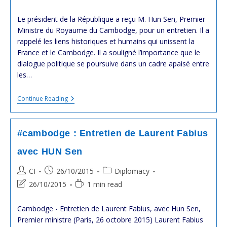
last
time:
modified:
Le président de la République a reçu M. Hun Sen, Premier
Ministre du Royaume du Cambodge, pour un entretien. Il a
rappelé les liens historiques et humains qui unissent la
France et le Cambodge. Il a souligné l’importance que le
dialogue politique se poursuive dans un cadre apaisé entre
les…
#cambodge
Continue Reading
#france
:
Le
Président
#cambodge : Entretien de Laurent Fabius
@fhollande
A
avec HUN Sen
Reçu
M.
Post
Post
Post
CI
26/10/2015
Diplomacy
Hun
Sen,
author:
published:
category:
Post
Reading
26/10/2015
1 min read
Premier
last
time:
Ministre
Du
modified:
Cambodge - Entretien de Laurent Fabius, avec Hun Sen,
Cambodge,
Premier ministre (Paris, 26 octobre 2015) Laurent Fabius
En