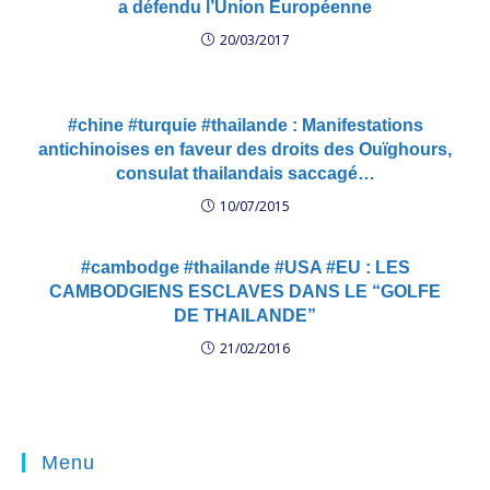
a défendu l’Union Européenne
20/03/2017
#chine #turquie #thailande : Manifestations
antichinoises en faveur des droits des Ouïghours,
consulat thailandais saccagé…
10/07/2015
#cambodge #thailande #USA #EU : LES
CAMBODGIENS ESCLAVES DANS LE “GOLFE
DE THAILANDE”
21/02/2016
Menu