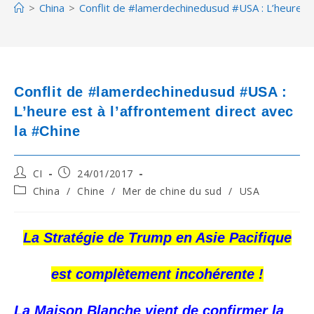
>
China
>
Conflit de #lamerdechinedusud #USA : L’heure est
Conflit de #lamerdechinedusud #USA :
L’heure est à l’affrontement direct avec
la #Chine
Post
Post
CI
24/01/2017
author:
published:
Post
China
/
Chine
/
Mer de chine du sud
/
USA
category:
La Stratégie de Trump en Asie Pacifique
est complètement incohérente !
La Maison Blanche vient de confirmer la