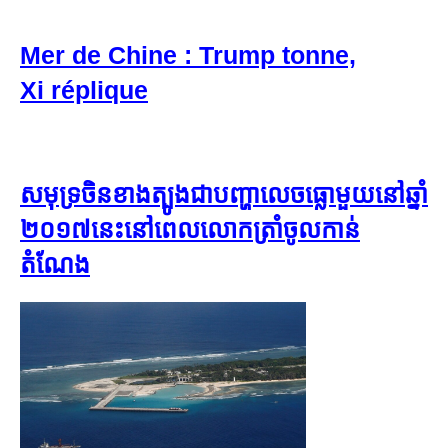
Mer de Chine : Trump tonne,
Xi réplique
សមុទ្រ​ចិន​ខាង​ត្បូង​ជាបញ្ហា​លេចធ្លោមួយ​នៅ​ឆ្នាំ​
២០១៧​នេះ​នៅពេល​លោកត្រាំ​ចូល​កាន់​
តំណែង