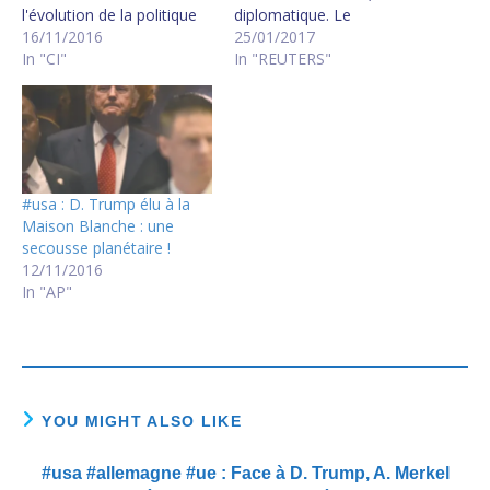
l'évolution de la politique
diplomatique. Le
étrangère de
16/11/2016
Partenariat transpacifique
25/01/2017
l'administration Trump
In "CI"
était au cœur de la
In "REUTERS"
dans toute sa complexité
stratégie du « pivot » vers
défense-sécurité-
l’Asie défendue par M.
économie en Asie de l'Est
Obama. Avec l’ambition
(la Chine, le Japon, les
assumée de
Corées du Sud et du Nord)
contrebalancer l’influence
et en Asie Pacifique (en
grandissante de la Chine.…
#usa : D. Trump élu à la
incluant l'Australie…
Maison Blanche : une
secousse planétaire !
12/11/2016
In "AP"
YOU MIGHT ALSO LIKE
#usa #allemagne #ue : Face à D. Trump, A. Merkel