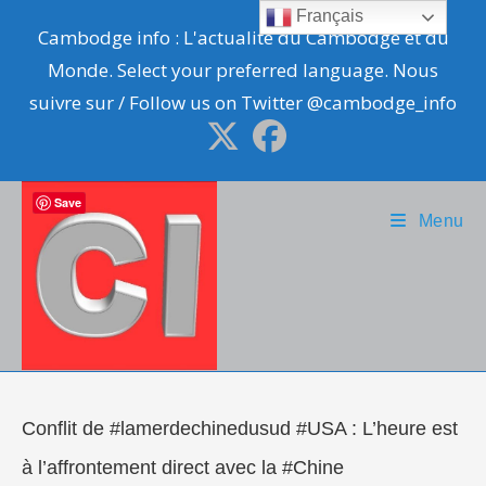
Skip
Français
Cambodge info : L'actualité du Cambodge et du
to
Monde. Select your preferred language. Nous
content
suivre sur / Follow us on Twitter @cambodge_info
Save
Menu
Conflit de #lamerdechinedusud #USA : L’heure est
à l’affrontement direct avec la #Chine