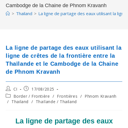
Cambodge de la Chaine de Phnom Kravanh
>
Thailand
>
La ligne de partage des eaux utilisant la lig
La ligne de partage des eaux utilisant la
ligne de crêtes de la frontière entre la
Thaïlande et le Cambodge de la Chaine
de Phnom Kravanh
Post
Post
CI
17/08/2025
author:
published:
Post
Border / Frontière
/
Frontières
/
Phnom Kravanh
category:
/
Thailand
/
Thaïlande / Thailand
La ligne de partage des eaux