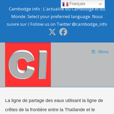
Skip
Français
Cambodge info : L'actualité du Cambodge et du
to
Monde. Select your preferred language. Nous
content
suivre sur / Follow us on Twitter @cambodge_info
Menu
La ligne de partage des eaux utilisant la ligne de
crêtes de la frontière entre la Thaïlande et le