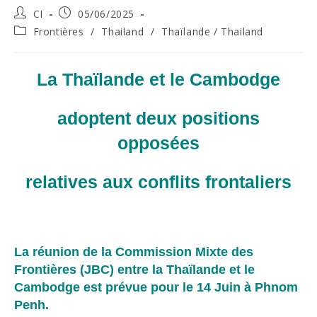
Post
Post
CI
05/06/2025
author:
published:
Post
Frontières
/
Thailand
/
Thaïlande / Thailand
category:
La Thaïlande et le Cambodge
adoptent deux positions
opposées
relatives aux conflits frontaliers
La réunion de la Commission Mixte des
Frontières (JBC) entre la Thaïlande et le
Cambodge est prévue pour le 14 Juin à Phnom
Penh.