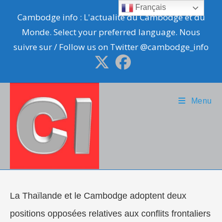
Skip
Français
Cambodge info : L'actualité du Cambodge et du
to
Monde. Select your preferred language. Nous
content
suivre sur / Follow us on Twitter @cambodge_info
Menu
La Thaïlande et le Cambodge adoptent deux
positions opposées relatives aux conflits frontaliers