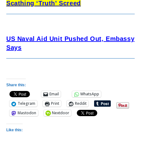
Scathing ‘Truth’ Screed
US Naval Aid Unit Pushed Out, Embassy
Says
Share this:
Email
WhatsApp
Telegram
Print
Reddit
Mastodon
Nextdoor
Like this: