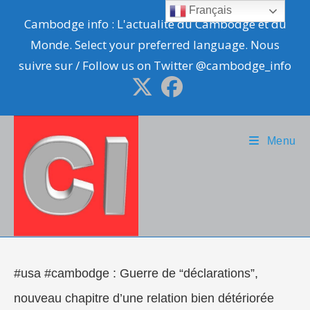
Skip
Français
Cambodge info : L'actualité du Cambodge et du
to
Monde. Select your preferred language. Nous
content
suivre sur / Follow us on Twitter @cambodge_info
Menu
#usa #cambodge : Guerre de “déclarations”,
nouveau chapitre d’une relation bien détériorée