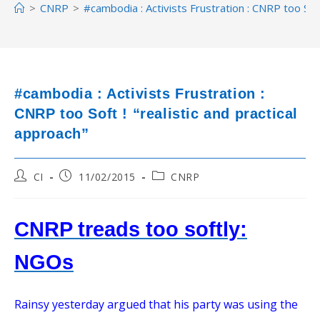
>
CNRP
>
#cambodia : Activists Frustration : CNRP too Soft 
#cambodia : Activists Frustration :
CNRP too Soft ! “realistic and practical
approach”
Post
Post
Post
CI
11/02/2015
CNRP
author:
published:
category:
CNRP treads too softly:
NGOs
Rainsy yesterday argued that his party was using the