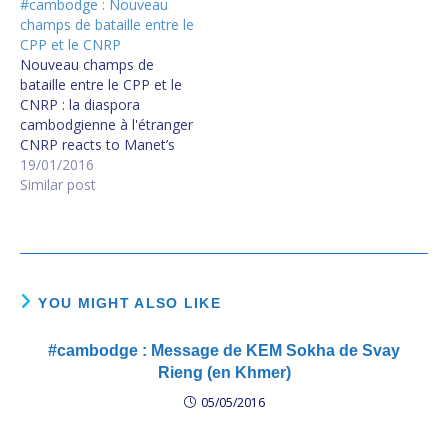
#cambodge : Nouveau
champs de bataille entre le
CPP et le CNRP
Nouveau champs de
bataille entre le CPP et le
CNRP : la diaspora
cambodgienne à l'étranger
CNRP reacts to Manet’s
US recruitment drive
19/01/2016
Similar post
YOU MIGHT ALSO LIKE
#cambodge : Message de KEM Sokha de Svay
Rieng (en Khmer)
05/05/2016