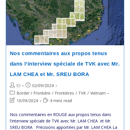
តំបន់
ត្រីកោណ
កម្ពុជា
ឡាវ
វៀតណាម
CLV-
DTA
:
Excellente
Interview
De
Hello
Nos commentaires aux propos tenus
VOA
Avec
dans l’interview spéciale de TVK avec Mr.
Mr
Ok
LAM CHEA et Mr. SREU BORA
Serei
Sopheak
Post
Post
CI
02/09/2024
author:
published:
Post
Border / Frontière
/
Frontières
/
TVK
/
Vietnam
category:
Post
Reading
10/09/2024
4 mins read
last
time:
modified:
Nos commentaires en ROUGE aux propos tenus dans
l'interview spéciale de TVK avec Mr. LAM CHEA et Mr.
SREU BORA Précisions apportées par Mr. LAM CHEA La