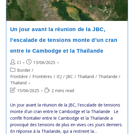
#Thaïlande
Tenue
À
Phnom
Penh
Le
Un jour avant la réunion de la JBC,
14
Juin
l’escalade de tensions monte d’un cran
2025
entre le Cambodge et la Thaïlande
Post
Post
CI
13/06/2025
author:
published:
Post
Border /
category:
Frontière
/
Frontières
/
ICJ
/
JBC
/
Thailand
/
Thaïlande /
Thailand
Post
Reading
15/06/2025
2 mins read
last
time:
modified:
Un jour avant la réunion de la JBC, l'escalade de tensions
monte d'un cran entre le Cambodge et la Thaïlande Le
conflit frontalier entre le Cambodge et la Thaïlande a
provoqué des tensions de plus en vives ces jours derniers.
En réponse à la Thaïlande, qui a restreint la…