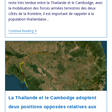
reste très tendue entre la Thaïlande et le Cambodge, avec
la mobilisation des forces armées terrestres des deux
côtés de la frontière, il est important de rappeler à la
population thaïlandaise…
Notre
Continue Reading
Contribution
À
La
Résolution
Des
Conflits
Frontaliers
Entre
La
#Thaïlande
Et
Le
#Cambodge
La Thaïlande et le Cambodge adoptent
deux positions opposées relatives aux