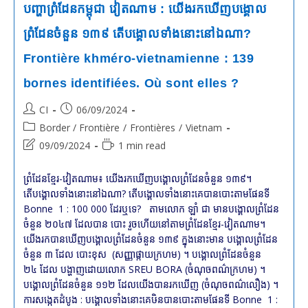
បញ្ហាព្រំដែនកម្ពុជា វៀតណាម : យើងរកឃើញបង្គោល
ព្រំដែនចំនួន ១៣៩ តើបង្គោលទាំងនោះនៅឯណា?
Frontière khméro-vietnamienne : 139
bornes identifiées. Où sont elles ?
Post
Post
CI
06/09/2024
author:
published:
Post
Border / Frontière
/
Frontières
/
Vietnam
category:
Post
Reading
09/09/2024
1 min read
last
time:
modified:
ព្រំដែនខ្មែរ-វៀតណាម៖ យើងរកឃើញបង្គោលព្រំដែនចំនួន ១៣៩។
តើបង្គោលទាំងនោះនៅឯណា? តើបង្គោលទាំងនោះគេបានបោះតាមផែនទី
Bonne 1 : 100 000 ដែរឬទេ? តាម​លោក ឡាំ ជា មានបង្គោលព្រំដែន
ចំនួន ២០៤៧ ដែលបាន​ បោះ រួច​ហើយ​នៅ​តាម​ព្រំដែន​ខ្មែរ-វៀតណាម។
យើងរកបានឃើញបង្គោលព្រំដែនចំនួន ១៣៩ ក្នុងនោះមាន បង្គោលព្រំដែន
ចំនួន ៣ ដែល បោះខុស (សញ្ញាផ្កាយក្រហម) ។ បង្គោលព្រំដែនចំនួន
២៤ ដែល បង្ហាញដោយលោក SREU BORA (ចំណុចពណ៌ក្រហម) ។
បង្គោលព្រំដែនចំនួន ១១២ ដែលយើងបានរកឃើញ (ចំណុចពណ៌លឿង) ។
ការសង្កេតដំបូង : បង្គោលទាំងនោះគេឞិនបានបោះតាមផែនទី Bonne 1 :