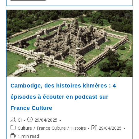
Congrès
Du
#Cambodge
A
Adopté
Une
Résolution
Pour
Porter
Les
Conflits
Frontaliers
Avec
La
#Thaïlande
Devant
La
Cambodge, des histoires khmères : 4
Cour
Internationale
épisodes à écouter en podcast sur
De
Justice
De
France Culture
La
Haye
Post
Post
CI
29/04/2025
author:
published:
Post
Post
Culture
/
France Culture
/
Histoire
29/04/2025
category:
last
Reading
1 min read