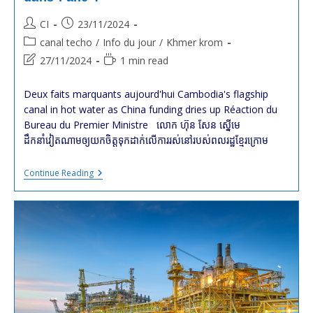
ម្តេច
អគ្គ
Post
Post
CI
23/11/2024
មហា
author:
published:
Post
canal techo
/
Info du jour
/
Khmer krom
សេនាបតីតេជោ
ហ៊ុន
category:
Post
Reading
27/11/2024
1 min read
សែន
last
time:
និង
ស
modified:
Deux faits marquants aujourd'hui Cambodia's flagship
ម្តេច
canal in hot water as China funding dries up Réaction du
កិត្តិព្រឹទ្ធបណ្ឌិត
ប៊ុន
Bureau du Premier Ministre លោក ហ៊ុន សែន ស្នើមេ
រ៉ានី
ដឹកនាំវៀតណាមឲ្យយកចិត្តទុកដាក់លើការរស់នៅរបស់ពលរដ្ឋខ្មែរក្រោម
ហ៊ុនសែន
Le
Continue Reading
Projet
Du
Canal
Techo
A-
T-
Il
Du
Plomb
Dans
L’aile
?