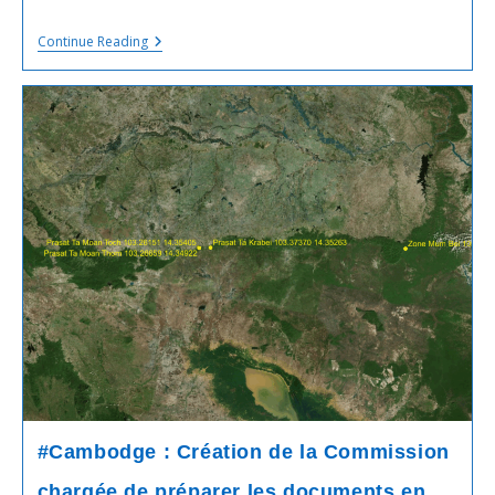
Un
Continue Reading
Jour
Avant
La
Réunion
De
La
JBC,
L’escalade
De
Tensions
Monte
D’un
Cran
Entre
Le
Cambodge
Et
La
Thaïlande
#Cambodge : Création de la Commission
chargée de préparer les documents en