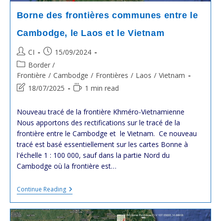
Borne des frontières communes entre le
Cambodge, le Laos et le Vietnam
Post
Post
CI
15/09/2024
author:
published:
Post
Border /
category:
Frontière
/
Cambodge
/
Frontières
/
Laos
/
Vietnam
Post
Reading
18/07/2025
1 min read
last
time:
modified:
Nouveau tracé de la frontière Khméro-Vietnamienne
Nous apportons des rectifications sur le tracé de la
frontière entre le Cambodge et le Vietnam. Ce nouveau
tracé est basé essentiellement sur les cartes Bonne à
l'échelle 1 : 100 000, sauf dans la partie Nord du
Cambodge où la frontière est…
Borne
Continue Reading
Des
Frontières
Communes
Entre