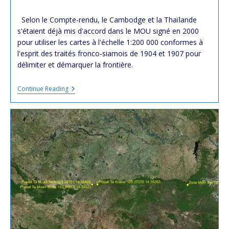
last
time:
modified:
Selon le Compte-rendu, le Cambodge et la Thaïlande
s'étaient déjà mis d'accord dans le MOU signé en 2000
pour utiliser les cartes à l'échelle 1:200 000 conformes à
l'esprit des traités fronco-siamois de 1904 et 1907 pour
délimiter et démarquer la frontière.
Compte-
Continue Reading
Rendu
De
La
6ème
Réunion
De
La
JBC
Commission
Mixte
Des
Frontières
Entre
Le
#Cambodge
Et
La