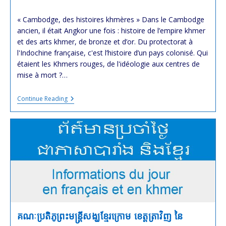
modified:
time:
« Cambodge, des histoires khmères » Dans le Cambodge
ancien, il était Angkor une fois : histoire de l’empire khmer
et des arts khmer, de bronze et d’or. Du protectorat à
l'Indochine française, c'est l’histoire d’un pays colonisé. Qui
étaient les Khmers rouges, de l'idéologie aux centres de
mise à mort ?…
Cambodge,
Continue Reading
Des
Histoires
Khmères
:
4
Épisodes
À
Écouter
En
Podcast
Sur
France
Culture
គណៈប្រតិភូព្រះមន្រ្តីសង្ឃខ្មែរក្រោម ខេត្តត្រាវិញ នៃ