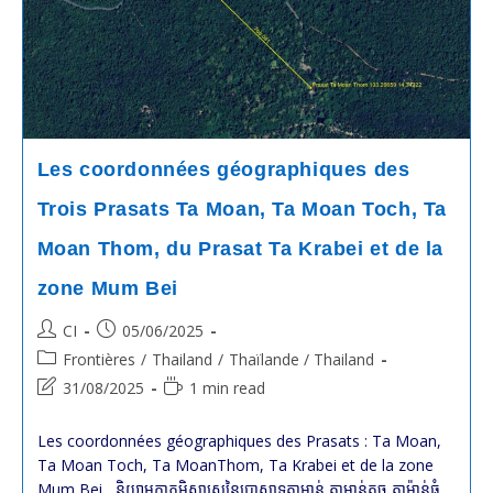
Relatives
Aux
Conflits
Frontaliers
Les coordonnées géographiques des
Trois Prasats Ta Moan, Ta Moan Toch, Ta
Moan Thom, du Prasat Ta Krabei et de la
zone Mum Bei
Post
Post
CI
05/06/2025
author:
published:
Post
Frontières
/
Thailand
/
Thaïlande / Thailand
category:
Post
Reading
31/08/2025
1 min read
last
time:
modified:
Les coordonnées géographiques des Prasats : Ta Moan,
Ta Moan Toch, Ta MoanThom, Ta Krabei et de la zone
Mum Bei និយាមកាភូមិសាស្ត្រនៃប្រាសាទតាមាន់ តាមាន់តូច តាម៉ាន់ធំ