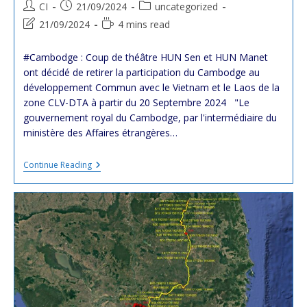
Post
Post
Post
CI
21/09/2024
uncategorized
author:
published:
category:
Post
Reading
21/09/2024
4 mins read
last
time:
modified:
#Cambodge : Coup de théâtre HUN Sen et HUN Manet
ont décidé de retirer la participation du Cambodge au
développement Commun avec le Vietnam et le Laos de la
zone CLV-DTA à partir du 20 Septembre 2024 "Le
gouvernement royal du Cambodge, par l'intermédiaire du
ministère des Affaires étrangères…
#Cambodge
Continue Reading
:
Coup
De
Théatre
:
HUN
Sen
Et
HUN
Manet
Ont
Décidé