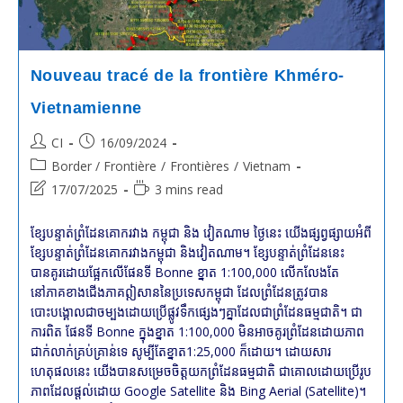
De
Retirer
La
Participation
Du
Cambodge
Nouveau tracé de la frontière Khméro-
Au
Développement
Vietnamienne
Commun
Avec
Post
Post
CI
16/09/2024
Le
Vietnam
author:
published:
Post
Border / Frontière
/
Frontières
/
Vietnam
Et
category:
Le
Post
Reading
17/07/2025
3 mins read
Laos
last
time:
De
modified:
La
ខ្សែបន្ទាត់​​ព្រំដែនគោករវាង កម្ពុជា និង វៀតណាម ថ្ងៃនេះ យើងផ្សព្វផ្សាយអំពី
Zone
ខ្សែបន្ទាត់ព្រំដែនគោករវាងកម្ពុជា និងវៀតណាម។ ខ្សែបន្ទាត់ព្រំដែននេះ
CLV-
បានគូរដោយផ្អែកលើផែនទី Bonne ខ្នាត 1:100,000 លើកលែងតែ
DTA
នៅភាគខាងជើងភាគឦសាននៃប្រទេសកម្ពុជា ដែលព្រំដែនត្រូវបាន
បោះបង្គោលជាចម្បងដោយប្រើផ្លូវទឹកផ្សេងៗគ្នាដែលជាព្រំដែនធម្មជាតិ។ ជា
ការពិត ផែនទី Bonne ក្នុងខ្នាត 1:100,000 មិនអាចគូរព្រំដែនដោយភាព
ជាក់លាក់គ្រប់គ្រាន់ទេ សូម្បីតែខ្នាត1:25,000 ក៏ដោយ។ ដោយសារ
ហេតុផលនេះ យើងបានសម្រេចចិត្តយកព្រំដែនធម្មជាតិ ជាគោលដោយប្រើរូប
ភាពដែលផ្តល់ដោយ Google Satellite និង Bing Aerial (Satellite)។