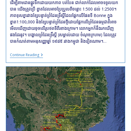
ដើម្បីតាមដានផ្លូវទឹកដោយយកភាព បត់បែន ជាក់លាក់ដែលអាចទទួលយក
បាន យើងត្រូវប្រើ ខ្នាតដែលអាចប្រែប្រួលពីចន្លោះ 1:500 ដល់ 1:2500។
ភាពខុសគ្នារវាងខ្សែបន្ទាត់ព្រំដែនទ្រឹស្តីដែលផ្អែកលើផែនទី Bonne ក្នុង
ខ្នាត1:100,000 និងខ្សែបន្ទាត់ព្រំដែនថ្មីដោយផ្អែកលើព្រំដែនធម្មជាតិអាច
មើលឃើញដោយចុចលើរូបថតទីពីរខាងក្រោម។ លោកអ្នកក៏នឹងរកឃើញ
ផងដែរនូវ។ បង្គោលព្រំដែនទ្រឹស្តី (សម្គាល់ដោយ ចំណុចក្រហម) ដែលត្រូវ
បានកំណត់តាមអនុសញ្ញាឆ្នាំ ១៩៨៥ រវាងកម្ពុជា និងវៀតណាម។…
Nouveau
Continue Reading
Tracé
De
La
Frontière
Khméro-
Vietnamienne