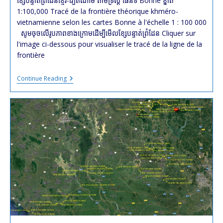
ខ្សែបន្ទាត់ព្រំដែនខ្មែរ-វៀតណាម តាមទ្រឹស្តី ផែនទី Bonne ខ្នាត
1:100,000 Tracé de la frontière théorique khméro-
vietnamienne selon les cartes Bonne à l'échelle 1 : 100 000
សូមចុចលើរូបភាពខាងក្រោមដើម្បីមើលខ្សែបន្ទាត់ព្រំដែន Cliquer sur
l'image ci-dessous pour visualiser le tracé de la ligne de la
frontière
Tracé
Continue Reading
De
La
Frontière
Khméro-
Vietnamienne
Selon
Les
Cartes
Bonne
À
L’échelle
1
:
100
000