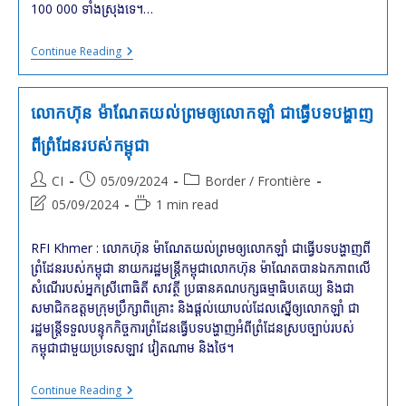
100 000 ទាំងស្រុងទេ។…
បញ្ហា
Continue Reading
ព្រំដែន
កម្ពុជា
វៀតណាម
:
លោកហ៊ុន ម៉ាណែតយល់ព្រមឲ្យលោកឡាំ ជាធ្វើបទបង្ហាញ
យើងរក
ឃើញ
ពីព្រំដែនរបស់កម្ពុជា
បង្គោល
ព្រំដែន
Post
Post
Post
CI
05/09/2024
Border / Frontière
ចំនួន
១៣៩
author:
published:
category:
Post
Reading
05/09/2024
1 min read
តើបង្គោល
last
time:
ទាំង
នោះ
modified:
RFI Khmer : លោកហ៊ុន ម៉ាណែតយល់ព្រមឲ្យលោកឡាំ ជាធ្វើបទបង្ហាញពី
នៅឯណា?
ព្រំដែនរបស់កម្ពុជា នាយករដ្ឋមន្រ្តីកម្ពុជាលោកហ៊ុន ម៉ាណែតបានឯកភាពលើ
Frontière
Khméro-
សំណើរបស់អ្នកស្រីពោធិតី សាវត្ថី ប្រធានគណបក្សធម្មាធិបតេយ្យ និងជា
Vietnamienne
សមាជិកឧត្តមក្រុមប្រឹក្សាពិគ្រោះ និងផ្តល់យោបល់ដែលស្នើឲ្យលោកឡាំ ជា
:
139
រដ្ឋមន្រ្តីទទួលបន្ទុកកិច្ចការព្រំដែនធ្វើបទបង្ហាញអំពីព្រំដែនស្របច្បាប់របស់
Bornes
កម្ពុជាជាមួយប្រទេសឡាវ វៀតណាម និងថៃ។
Identifiées.
Où
Sont
លោក
Continue Reading
Elles
ហ៊ុន