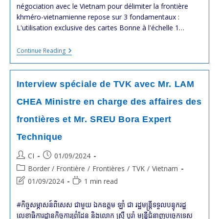
négociation avec le Vietnam pour délimiter la frontière
khméro-vietnamienne repose sur 3 fondamentaux :
L'utilisation exclusive des cartes Bonne à l'échelle 1…
Nos
Continue Reading
Commentaires
Aux
Propos
Tenus
Interview spéciale de TVK avec Mr. LAM
Dans
L’interview
CHEA Ministre en charge des affaires des
Spéciale
De
frontières et Mr. SREU Bora Expert
TVK
Avec
Technique
Mr.
LAM
CHEA
Post
Post
CI
01/09/2024
Et
author:
published:
Post
Mr.
Border / Frontière
/
Frontières
/
TVK
/
Vietnam
SREU
category:
Post
Reading
01/09/2024
1 min read
BORA
last
time:
modified:
#កិច្ចសម្ភាសន៍ពិសេស ជាមួយ ឯកឧត្តម ឡាំ ជា រដ្ឋមន្ត្រីទទួលបន្ទុករដ្ឋ
លេខាធិការដ្ឋានកិច្ចការព្រំដែន និងលោក ស្រ៊ឺ បូរ៉ា មន្ត្រីជំនាញបច្ចេកទេស