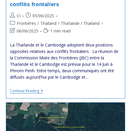
conflits frontaliers
Post
Post
CI
05/06/2025
author:
published:
Post
Frontières
/
Thailand
/
Thaïlande / Thailand
category:
Post
Reading
06/06/2025
1 min read
last
time:
modified:
La Thaïlande et le Cambodge adoptent deux positions
opposées relatives aux conflits frontaliers La réunion de
la Commission Mixte des Frontières (JBC) entre la
Thaïlande et le Cambodge est prévue pour le 14 Juin à
Phnom Penh. Entre temps, deux communiqués ont été
diffusés aujourd'hui par le Cambodge et…
La
Continue Reading
Thaïlande
Et
Le
Cambodge
Adoptent
Deux
Positions
Opposées