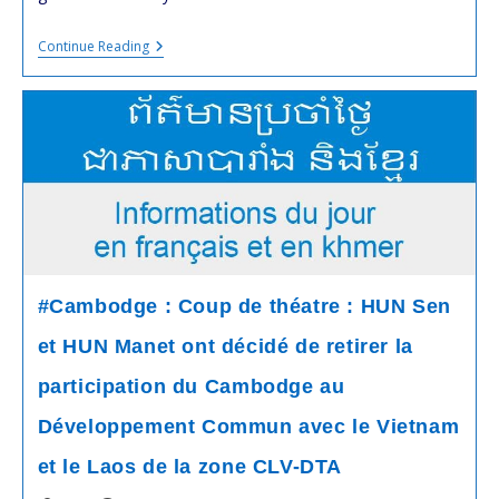
Espace
Continue Reading
Maritime
Contesté
Par
La
#Thaïlande
Et
Le
#Cambodge
:
Quelques
Articles
À
Lire
#Cambodge : Coup de théatre : HUN Sen
et HUN Manet ont décidé de retirer la
participation du Cambodge au
Développement Commun avec le Vietnam
et le Laos de la zone CLV-DTA