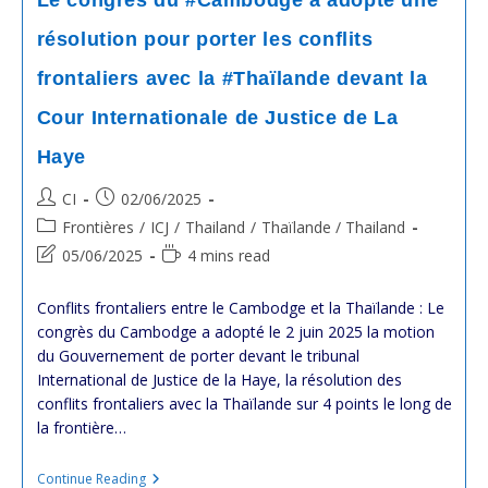
Le congrès du #Cambodge a adopté une
Mum
Bei
résolution pour porter les conflits
frontaliers avec la #Thaïlande devant la
Cour Internationale de Justice de La
Haye
Post
Post
CI
02/06/2025
author:
published:
Post
Frontières
/
ICJ
/
Thailand
/
Thaïlande / Thailand
category:
Post
Reading
05/06/2025
4 mins read
last
time:
modified:
Conflits frontaliers entre le Cambodge et la Thaïlande : Le
congrès du Cambodge a adopté le 2 juin 2025 la motion
du Gouvernement de porter devant le tribunal
International de Justice de la Haye, la résolution des
conflits frontaliers avec la Thaïlande sur 4 points le long de
la frontière…
Le
Continue Reading