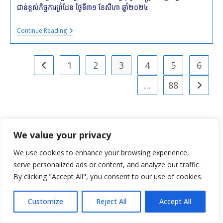
ជាន់ខ្ពស់កិច្ចការព្រំដែន ថ្ងៃទី៣១ ខែសីហា ឆ្នាំ២០២៤
Interview
Continue Reading
Spéciale
De
TVK
Avec
1
2
3
4
5
6
Go to the previous page
Mr.
LAM
…
88
Go to t
CHEA
Ministre
En
Charge
Des
Affaires
We value your privacy
Des
Menu
Frontières
Et
We use cookies to enhance your browsing experience,
Mr.
MUSIQUE DU CAMBODGE
serve personalized ads or content, and analyze our traffic.
SREU
Bora
បញ្ហាព្រំដែនស្រុកខ្មែរ និងចឞ្លើយ
By clicking "Accept All", you consent to our use of cookies.
Expert
RADIO
Technique
Customize
Reject All
Accept All