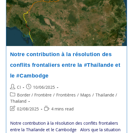
Chargée
De
Préparer
Les
Documents
En
Vue
De
Porter
Plainte
Devant
Notre contribution à la résolution des
La
Cour
conflits frontaliers entre la #Thaïlande et
Internationale
De
Justice
le #Cambodge
(CIJ)
Post
Post
CI
10/06/2025
author:
published:
Post
Border / Frontière
/
Frontières
/
Maps
/
Thaïlande /
category:
Thailand
Post
Reading
02/08/2025
4 mins read
last
time:
modified:
Notre contribution à la résolution des conflits frontaliers
entre la Thaïlande et le Cambodge Alors que la situation