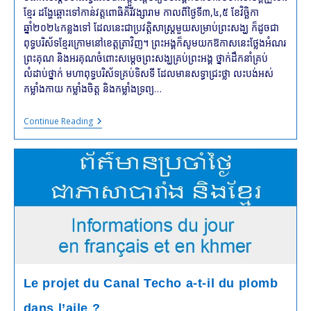
ខ្មែរ ដង្ហែឆ្ពោះទៅកាន់វត្តពោធិគិរីវង្សារាម កាលពីថ្ងៃទី៣,៤,៥ ខែវិច្ឆិកា
ឆ្នាំ២០២៤កន្លងទៅ ដែលនេះជាប្រវត្តិសាស្រ្តមួយសម្រាប់ព្រះសង្ឃ ក៏ដូចជា
ពុទ្ធបរិស័ទខ្មែរក្រោមនៅខេត្តត្រាវិញ។ ព្រះអង្គក៏សូមយកឱកាសនេះថ្លែងអំណរ
ព្រះគុណ និងអរគុណចំពោះសម្ដេចព្រះសង្ឃគ្រប់ព្រះអង្គ ថ្នាក់ដឹកនាំគ្រប់
លំដាប់ថ្នាក់ មហាពុទ្ធបរិស័ទគ្រប់ទិសទី ដែលមានសទ្ធាជ្រះថ្លា លះបង់អស់
កម្លាំងកាយ កម្លាំងចិត្ត និងកម្លាំងទ្រព្យ…
គណៈប្រតិភូ
Continue Reading
ព្រះមន្រ្តី
សង្ឃ
ខ្មែរ
ក្រោម
ខេត្ត
ត្រា
វិញ
នៃ
សាធារណរដ្ឋ
សង្គម
និយមវៀតណាម
បាន
និមន្តជួប
សំណេះសំណាល
Le projet du Canal Techo a-t-il du plomb
ជា
មួយ
dans l’aile ?
ស