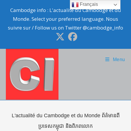
Skip
Français
Cambodge info : L'actualité du Cambodge et du
to
Monde. Select your preferred language. Nous
content
suivre sur / Follow us on Twitter @cambodge_info
Menu
L'actualité du Cambodge et du Monde ព័ត៌មានពី
ប្រទេសកម្ពុជា និងពិភពលោក