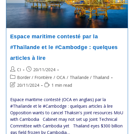
Espace maritime contesté par la
#Thaïlande et le #Cambodge : quelques
articles à lire
Post
Post
CI
20/11/2024
author:
published:
Post
Border / Frontière
/
OCA
/
Thaïlande / Thailand
category:
Post
Reading
20/11/2024
1 min read
last
time:
modified:
Espace maritime contesté (OCA en anglais) par la
#Thaïlande et le #Cambodge : quelques articles à lire
Opposition wants to cancel Thaksin's joint resources MoU
with Cambodia Cabinet may not set up Joint Technical
Committee with Cambodia yet Thailand eyes $300 billion
gas field frozen by Cambodia…