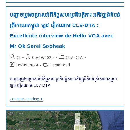
?
ម៉ាណែត
យល់
ព្រម
បញ្ហាចម្រូងចម្រាសអំពីកិច្ចសហប្រតិបត្តិការ អភិវឌ្ឍន៍តំបន់
ឲ្យ
លោកឡាំ
ត្រីកោណកម្ពុជា ឡាវ វៀតណាម CLV-DTA :
ជា
ធ្វើបទ
Excellente interview de Hello VOA avec
បង្ហាញ
ពី
Mr Ok Serei Sopheak
ព្រំដែន
របស់
កម្ពុជា
Post
Post
Post
CI
05/09/2024
CLV-DTA
author:
published:
category:
Post
Reading
05/09/2024
1 min read
last
time:
modified:
បញ្ហាចម្រូងចម្រាសអំពីកិច្ចសហប្រតិបត្តិការ អភិវឌ្ឍន៍តំបន់ត្រីកោណកម្ពុជា
ឡាវ វៀតណាម CLV-DTA
បញ្ហា
Continue Reading
ចម្រូងចម្រាស
អំពី
កិច្ចសហ
ប្រតិបត្តិ
ការ
អភិវឌ្ឍន៍