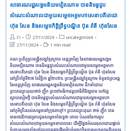
សាធារណរដ្ឋសង្គមនិយមវៀតណាម បាននិមន្តជួប
សំណេះសំណាលជាមួយសម្តេចអគ្គមហាសេនាបតីតេជោ
ហ៊ុន សែន និងសម្តេចកិត្តិព្រឹទ្ធបណ្ឌិត ប៊ុន រ៉ានី ហ៊ុនសែន
Post
Post
Post
CI
27/11/2024
uncategorized
author:
published:
category:
Post
Reading
27/11/2024
1 min read
last
time:
modified:
គណៈប្រតិភូព្រះមន្រ្តីសង្ឃខ្មែរក្រោម ខេត្តត្រាវិញ នៃសាធារណរដ្ឋសង្គម
និយមវៀតណាម បាននិមន្តជួបសំណេះសំណាលជាមួយសម្តេចអគ្គមហា
សេនាបតីតេជោ ហ៊ុន សែន និងសម្តេចកិត្តិព្រឹទ្ធបណ្ឌិត ប៊ុន រ៉ានី ហ៊ុនសែន
នៅព្រឹកថ្ងៃទី២៧ ខែវិច្ឆិកា ឆ្នាំ២០២៤ ព្រះមន្ត្រីសង្ឃខ្មែរក្រោម ចំនួន៦ព្រះអង្គ
នៃខេត្តត្រាវិញ សាធារណរដ្ឋសង្គមនិយមវៀតណាម ដឹកនាំដោយ
ព្រះតេជព្រះគុណថាច់ ញ៉ឹក ព្រះចៅអធិការវត្តពោធិគិរីវង្សារាម ហៅវត្ត
ស្វាយសៀមថ្មី បាននិមន្តជួបសំណេះសំណាលជាមួយសម្តេចអគ្គមហា
សេនាបតីតេជោ ហ៊ុន សែន និងសម្តេចកិត្តិព្រឹទ្ធបណ្ឌិត ប៊ុន រ៉ានី ហ៊ុនសែន
នៅភូមិគ្រឹះរបស់សម្ដេចនៅក្រុងតាខ្មៅ។ ព្រះតេជព្រះគុណ ថាច់ ញ៉ឹក បាន
មានថេរដីការជម្រាបជូនសម្ដេចទាំងទ្វេថា គោល បំណងនៃការជួប
សំណេះសំណាលជាមួយសម្ដេចនាពេលនេះ ដើម្បីថ្លែងអំណរគុណដោយផ្ទាល់
ចំពោះសម្តេចទាំងទ្វេដែលបានផ្ដួចផ្ដើមរៀបចំអង្គកឋិនទានមហាសាមគ្គីគ្រួសារ