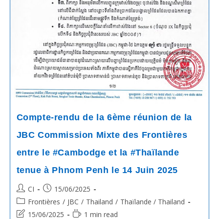
Compte-rendu de la 6ème réunion de la
JBC Commission Mixte des Frontières
entre le #Cambodge et la #Thaïlande
tenue à Phnom Penh le 14 Juin 2025
Post
Post
CI
15/06/2025
author:
published:
Post
Frontières
/
JBC
/
Thailand
/
Thaïlande / Thailand
category:
Post
Reading
15/06/2025
1 min read