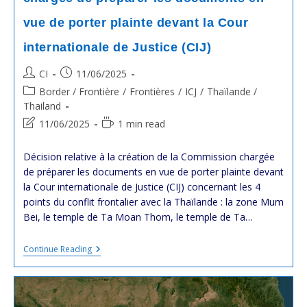
vue de porter plainte devant la Cour
internationale de Justice (CIJ)
Post
Post
CI
11/06/2025
author:
published:
Post
Border / Frontière
/
Frontières
/
ICJ
/
Thaïlande /
category:
Thailand
Post
Reading
11/06/2025
1 min read
last
time:
modified:
Décision relative à la création de la Commission chargée
de préparer les documents en vue de porter plainte devant
la Cour internationale de Justice (CIJ) concernant les 4
points du conflit frontalier avec la Thaïlande : la zone Mum
Bei, le temple de Ta Moan Thom, le temple de Ta…
#Cambodge
Continue Reading
:
Création
De
La
Commission