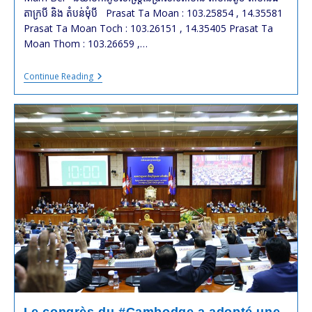
តាក្របី និង តំបន់មុំបី Prasat Ta Moan : 103.25854 , 14.35581
Prasat Ta Moan Toch : 103.26151 , 14.35405 Prasat Ta
Moan Thom : 103.26659 ,…
Les
Continue Reading
Coordonnées
Géographiques
Des
Trois
Prasats
Ta
Moan,
Ta
Moan
Toch,
Ta
Moan
Thom,
Du
Prasat
Ta
Krabei
Et
De
La
Zone