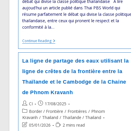
débat qui divise la classe politique thaïlandaise A lire
aujoud'hui un article publié dans Thai PBS World qui
résume parfaitement le débat qui divise la classe politiqu
thaïlandaise, entre ceux qui pronent le respect et la
conformité à la…
Conflits
Continue Reading
Frontaliers
Entre
La
Thaïlande
La ligne de partage des eaux utilisant la
Et
Le
ligne de crêtes de la frontière entre la
Cambodge
:
Thaïlande et le Cambodge de la Chaine
Le
Débat
Qui
de Phnom Kravanh
Divise
La
Post
Post
CI
17/08/2025
Classe
author:
published:
Politique
Post
Border / Frontière
/
Frontières
/
Phnom
Thaïlandaise
category:
Kravanh
/
Thailand
/
Thaïlande / Thailand
Post
Reading
05/01/2026
2 mins read
last
time: