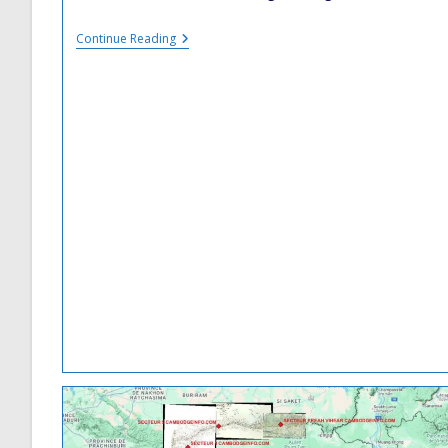
La
Continue Reading
Ligne
De
Partage
Des
Eaux
Utilisant
La
Ligne
De
Crêtes
De
La
Frontière
Entre
La
Thaïlande
Et
Le
Cambodge
De
La
Chaine
De
Phnom
Dangrèk