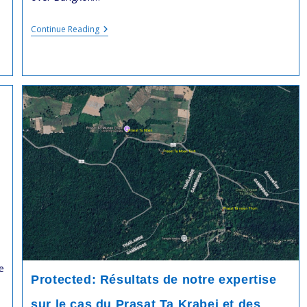
Assassinat
Continue Reading
De
LIM
Kimya
:
Ouverture
Du
Procès
À
Bangkok
e
Protected: Résultats de notre expertise
sur le cas du Prasat Ta Krabei et des