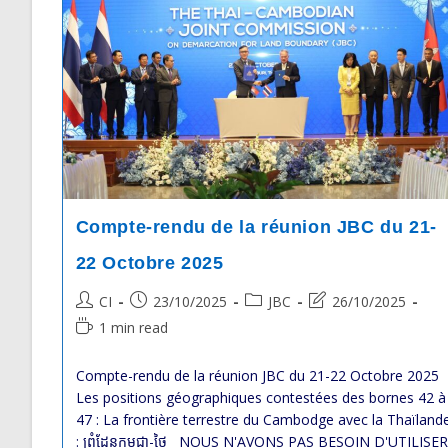
Compte-rendu de la réunion JBC du 21-
22 Octobre 2025
Post
Post
Post
Post
CI
23/10/2025
JBC
26/10/2025
author:
published:
category:
last
Reading
1 min read
modified:
time:
Compte-rendu de la réunion JBC du 21-22 Octobre 2025
Les positions géographiques contestées des bornes 42 à
47 : La frontière terrestre du Cambodge avec la Thaïland
: ព្រំដែន​កម្ពុជា-ថៃ NOUS N'AVONS PAS BESOIN D'UTILISER