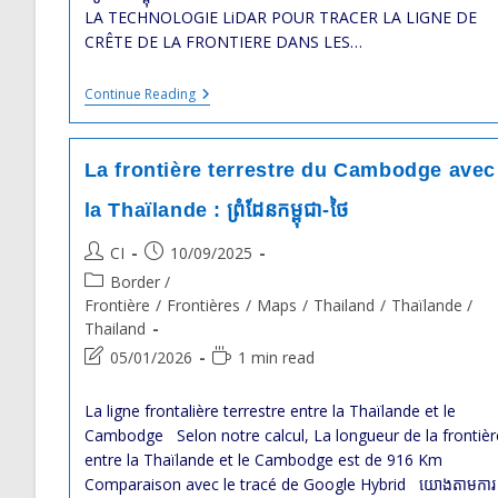
LA TECHNOLOGIE LiDAR POUR TRACER LA LIGNE DE
CRÊTE DE LA FRONTIERE DANS LES…
Compte-
Continue Reading
Rendu
De
La
Réunion
La frontière terrestre du Cambodge avec
JBC
Du
la Thaïlande : ព្រំដែន​កម្ពុជា-ថៃ
21-
22
Post
Post
CI
10/09/2025
Octobre
2025
author:
published:
Post
Border /
category:
Frontière
/
Frontières
/
Maps
/
Thailand
/
Thaïlande /
Thailand
Post
Reading
05/01/2026
1 min read
last
time:
modified:
La ligne frontalière terrestre entre la Thaïlande et le
Cambodge Selon notre calcul, La longueur de la frontièr
entre la Thaïlande et le Cambodge est de 916 Km
Comparaison avec le tracé de Google Hybrid យោងតាមការ