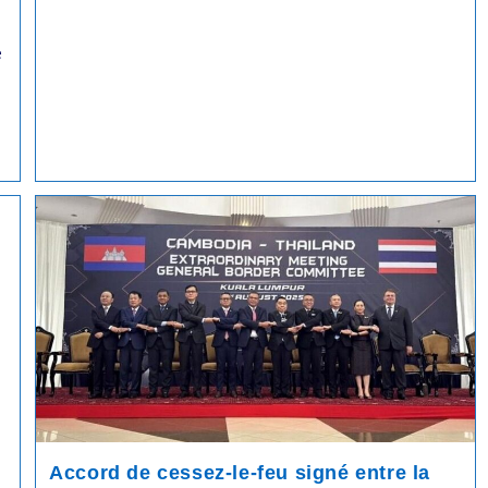
De
Été
1907
Démise
De
e
Ses
Fonctions
De
Première
Ministre
Par
La
Cour
Constitutionnelle
Thaïlandaise
Accord de cessez-le-feu signé entre la