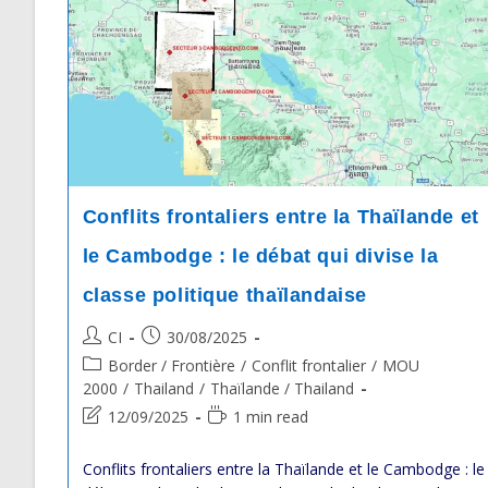
Conflits frontaliers entre la Thaïlande et
le Cambodge : le débat qui divise la
classe politique thaïlandaise
Post
Post
CI
30/08/2025
author:
published:
Post
Border / Frontière
/
Conflit frontalier
/
MOU
category:
2000
/
Thailand
/
Thaïlande / Thailand
Post
Reading
12/09/2025
1 min read
last
time:
modified:
Conflits frontaliers entre la Thaïlande et le Cambodge : le