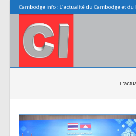
Skip
Cambodge info : L'actualité du Cambodge et du 
to
content
L'actu