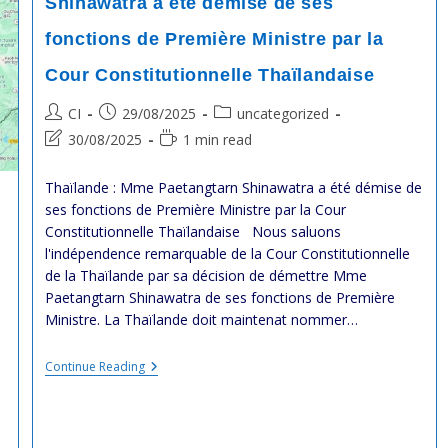
Shinawatra a été démise de ses
អនុ
សញ្ញា
fonctions de Première Ministre par la
ឆ្នាំ
1904
និង
Cour Constitutionnelle Thaïlandaise
សន្ធិ
សញ្ញា
Post
Post
Post
CI
29/08/2025
uncategorized
ឆ្នាំ
author:
published:
category:
1907
Post
Reading
30/08/2025
1 min read
Le
last
time:
Tracé
modified:
De
Thaïlande : Mme Paetangtarn Shinawatra a été démise de
La
ses fonctions de Première Ministre par la Cour
Frontière
Constitutionnelle Thaïlandaise Nous saluons
Entre
Le
l'indépendence remarquable de la Cour Constitutionnelle
Cambodge
de la Thaïlande par sa décision de démettre Mme
Et
Paetangtarn Shinawatra de ses fonctions de Première
La
Thaïlande
Ministre. La Thaïlande doit maintenat nommer…
Selon
La
Convention
#Thaïlande
Continue Reading
De
:
1904
Mme
Et
Paetangtarn
Le
Shinawatra
Traité
A