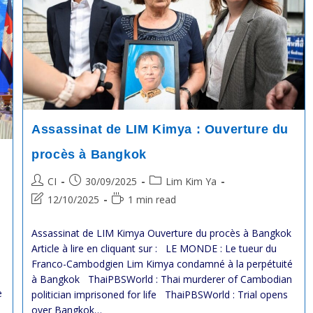
Assassinat de LIM Kimya : Ouverture du
procès à Bangkok
Post
Post
Post
CI
30/09/2025
Lim Kim Ya
author:
published:
category:
Post
Reading
12/10/2025
1 min read
last
time:
modified:
Assassinat de LIM Kimya Ouverture du procès à Bangkok
Article à lire en cliquant sur : LE MONDE : Le tueur du
Franco-Cambodgien Lim Kimya condamné à la perpétuité
à Bangkok ThaiPBSWorld : Thai murderer of Cambodian
e
politician imprisoned for life ThaiPBSWorld : Trial opens
over Bangkok…