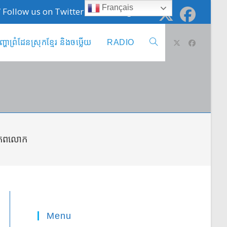
Français
 / Follow us on Twitter @cambodge_info
ញ្ហាព្រំដែនស្រុកខ្មែរ និងចឞ្លើយ
RADIO
Toggle
website
search
ពិភពលោក
Menu