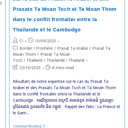
ូប
Prasats Ta Moan Toch et Ta Moan Thom
dans le conflit frontalier entre la
Thaïlande et le Cambodge
Post
Post
CI
10/09/2025
author:
published:
Post
Border / Frontière
/
Prasat Ta Krabei
/
Prasat Ta
category:
Moan Thom
/
Prasat Ta Moan
Toch
/
Thailand
/
Thaïlande / Thailand
Post
Reading
23/10/2025
8 mins read
last
time:
modified:
Résultats de notre expertise sur le cas du Prasat Ta
Krabei et des Prasats Ta Moan Toch et Ta Moan Thom
dans le conflit frontalier entre la Thaïlande et le
Cambodge ករណីប្រាសាទ តាក្របី តាមាន់តូច តាម៉ាន់ធំ ក្នុងជម្លោះ
ព្រំដែនរវាង ប្រទេសថៃ និង កម្ពុជា Rappel des faits : La France et
le Siam…
Protected:
Continue Reading