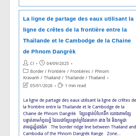
La ligne de partage des eaux utilisant la
ligne de crêtes de la frontière entre la
Thaïlande et le Cambodge de la Chaine
de Phnom Dangrèk
Post
Post
CI
04/09/2025
author:
published:
Post
Border / Frontière
/
Frontières
/
Phnom
category:
Kravanh
/
Thailand
/
Thaïlande / Thailand
Post
Reading
05/01/2026
1 min read
last
time:
modified:
La ligne de partage des eaux utilisant la ligne de crêtes d
la frontière entre la Thaïlande et le Cambodge de la
Chaine de Phnom Dangrèk ខ្សែបន្ទាត់បំបែកទឹក យោងតាមខ្សែ
បន្ទាត់តាមកំពូលភ្នំ ដែលជាខ្សែបន្ទាត់ព្រំដែនគោក រវាង ថៃ និងកម្ពុជា
តាមជួរភ្នំដងរែក The border ridge line between Thailand and
Cambodia of the Phnom Dangrèk Range Zone…