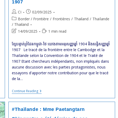
1907
Et
Le
Cambodge
Post
Post
CI
02/09/2025
author:
published:
Post
Border / Frontière
/
Frontières
/
Thailand
/
Thaïlande
category:
/ Thailand
Post
Reading
14/09/2025
1 min read
last
time:
modified:
ខ្សែបន្ទាត់ព្រំដែនកម្ពុជា-ថៃ យោងតាមអនុសញ្ញាឆ្នាំ 1904 និងសន្ធិសញ្ញាឆ្នាំ
1907 Le tracé de la frontière entre le Cambodge et la
Thaïlande selon la Convention de 1904 et le Traité de
1907 Etant chercheurs indépendants, non impliqués dans
aucune discussion avec les parties protagonistes, nous
essayons d'apporter notre contribution pour que le tracé
de la…
ខ្សែ
Continue Reading
បន្ទាត់
ព្រំដែន
កម្ពុជា-
ថៃ
#Thaïlande : Mme Paetangtarn
យោង
តាម