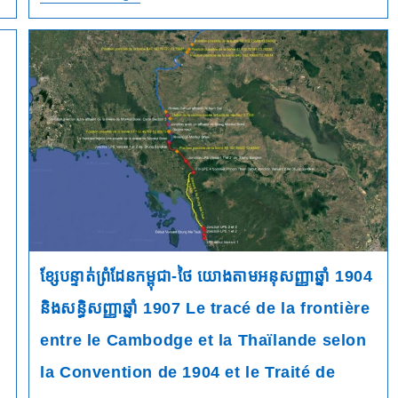
Résultats
De
Notre
Expertise
Sur
Le
Cas
Du
Prasat
Ta
Krabei
Et
Des
Prasats
Ta
Moan
Toch
Et
Ta
ខ្សែបន្ទាត់ព្រំដែនកម្ពុជា-ថៃ យោងតាមអនុសញ្ញាឆ្នាំ 1904
Moan
Thom
e
Dans
និងសន្ធិសញ្ញាឆ្នាំ 1907 Le tracé de la frontière
Le
Conflit
entre le Cambodge et la Thaïlande selon
Frontalier
Entre
la Convention de 1904 et le Traité de
La
Thaïlande