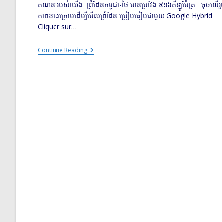
គណនារបស់យើង ​ ព្រំដែន​កម្ពុជា​-​ថៃ មាន​ប្រវែង ៩១៦​គីឡូម៉ែត្រ ចុចលើរ
ភាពខាងក្រោមដើម្បីមើលព្រំដែន ប្រៀបធៀបជាមួយ Google Hybrid
Cliquer sur…
La
Continue Reading
Frontière
Terrestre
Du
Cambodge
Avec
La
Thaïlande
:
ព្រំដែន​
កម្ពុជា-
ថៃ